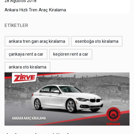
28 Ağustos 2018
Ankara Hızlı Tren Araç Kiralama
ETİKETLER
ankara tren garı araç kiralama
esenboğa oto kiralama
çankaya rent a car
keçiören rent a car
ankara oto kiralama