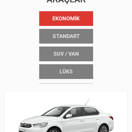
EKONOMIK
STANDART
SUV / VAN
LÜKS