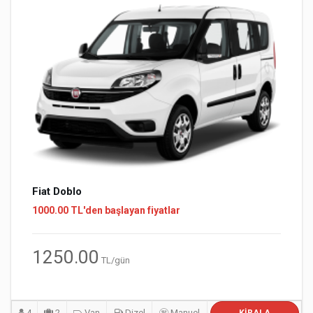
Fiat Doblo
1000.00 TL'den başlayan fiyatlar
1250.00
TL/gün
4
2
Van
Dizel
Manuel