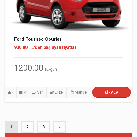
Ford Tourneo Courier
900.00 TL'den başlayan fiyatlar
1200.00
TL/gün
4
4
Van
Dizel
Manuel
KIRALA
1
2
3
»