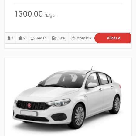
1300.00
TL/gün
4
2
Sedan
Dizel
Otomatik
KIRALA