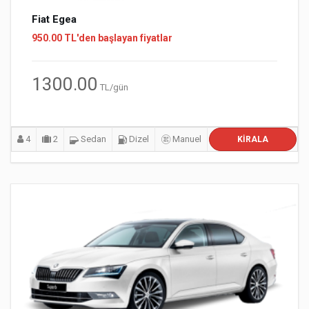
Fiat Egea
950.00 TL'den başlayan fiyatlar
1300.00
TL/gün
4
2
Sedan
Dizel
Manuel
KIRALA